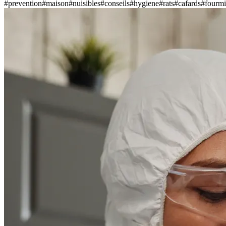
#
prevention
#
maison
#
nuisibles
#
conseils
#
hygiene
#
rats
#
cafards
#
fourmi