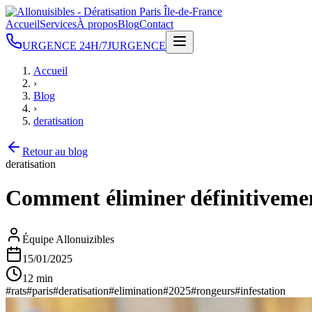
Accueil
Services
À propos
Blog
Contact
URGENCE 24H/7J
URGENCE
Accueil
›
Blog
›
deratisation
Retour au blog
deratisation
Comment éliminer définitivement
Équipe Allonuizibles
15/01/2025
12 min
#
rats
#
paris
#
deratisation
#
elimination
#
2025
#
rongeurs
#
infestation