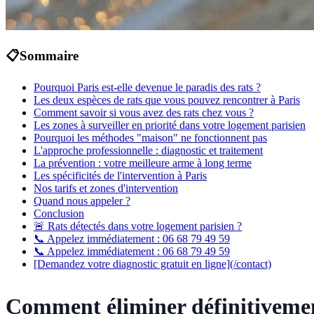
📋
Sommaire
Pourquoi Paris est-elle devenue le paradis des rats ?
Les deux espèces de rats que vous pouvez rencontrer à Paris
Comment savoir si vous avez des rats chez vous ?
Les zones à surveiller en priorité dans votre logement parisien
Pourquoi les méthodes "maison" ne fonctionnent pas
L'approche professionnelle : diagnostic et traitement
La prévention : votre meilleure arme à long terme
Les spécificités de l'intervention à Paris
Nos tarifs et zones d'intervention
Quand nous appeler ?
Conclusion
🚨 Rats détectés dans votre logement parisien ?
📞 Appelez immédiatement : 06 68 79 49 59
📞 Appelez immédiatement : 06 68 79 49 59
[Demandez votre diagnostic gratuit en ligne](/contact)
Comment éliminer définitivement