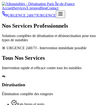
Accueil
Services
À propos
Blog
Contact
URGENCE 24H/7J
URGENCE
Nos
Services
Professionnels
Solutions complètes de dératisation et désinsectisation pour tous
types de nuisibles
🚨 URGENCE 24H/7J - Intervention immédiate possible
Tous Nos
Services
Intervention rapide et efficace contre tous les nuisibles
🐀
Dératisation
Élimination complète des rongeurs
Rats bruns et noirs