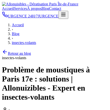
Accueil
Services
À propos
Blog
Contact
URGENCE 24H/7J
URGENCE
Accueil
›
Blog
›
insectes-volants
Retour au blog
insectes-volants
Problème de moustiques à
Paris 17e : solutions |
Allonuizibles - Expert en
insectes-volants