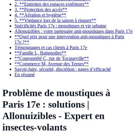
2. **Entretien des espaces extérieurs**
3. **Protection des accès**
4. **Aération et hygiène**
5. **Vigilance lors de la saison à risques**
Spécificités Paris 17e : moustiques et vie urbaine
Allonuizibles : votre partenaire anti-moustiques dans Paris 17e
**Quel prix pour une intervention anti-moustiques à Paris
17e ?**
Témoignages et cas clients à Paris 17e
**Famille L, Batignolles**
**Copropriété C, rue de Tocqueville**
**Commerce M, Avenue des Ternes**
Savoir-faire, sécurité, discrétion : gages d’efficacité
En résumé
Problème de moustiques à
Paris 17e : solutions |
Allonuizibles - Expert en
insectes-volants