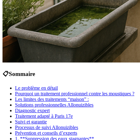
📋
Sommaire
Le problème en détail
Pourquoi un traitement professionnel contre les moustiques ?
Les limites des traitements “maison” :
Solutions professionnelles Allonuizibles
Diagnostic expert
Traitement adapté à Paris 17e
Suivi et garantie
Processus de suivi Allonuizibles
Prévention et conseils d’experts
1. **Suppression des eaux stagnantes**