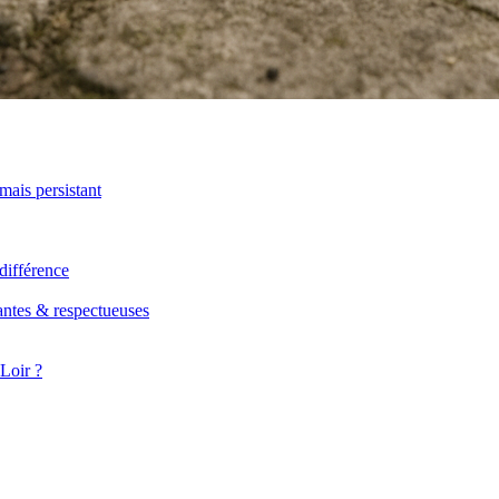
mais persistant
 différence
antes & respectueuses
Loir ?