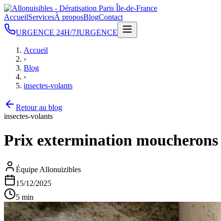
Accueil
Services
À propos
Blog
Contact
URGENCE 24H/7J
URGENCE
Accueil
›
Blog
›
insectes-volants
Retour au blog
insectes-volants
Prix extermination moucherons Eu
Équipe Allonuizibles
15/12/2025
5 min