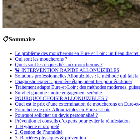
📋
Sommaire
Le problème des moucherons en Eure-et-Loir : un fléau discret 
Qui sont les moucherons ?
Quels sont les risques liés aux moucherons ?
🚨 INTERVENTION RAPIDE ALLONUIZIBLES
Solutions professionnelles Allonuizibles : la méthode qui fait la
Diagnostic expert : première étape, identifier pour éradiquer
Traitement adapté Eure-et-Loir : des méthodes modernes, puiss
Suivi et garantie : notre engagement sérénité
POURQUOI CHOISIR ALLONUIZIBLES ?
Quel est le prix d’une extermination de moucherons en Eure-et-
Fourchette de prix Allonuizibles en Eure-et-Loir
Pourquoi solliciter un devis personnalisé ?
Prévention et conseils d’experts pour éviter la réinfestation
1. Hygiène et propreté
2. Gestion de l’humidité
3. Barrières physiques & prévention