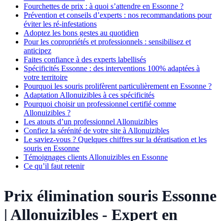
Fourchettes de prix : à quoi s’attendre en Essonne ?
Prévention et conseils d’experts : nos recommandations pour
éviter les ré-infestations
Adoptez les bons gestes au quotidien
Pour les copropriétés et professionnels : sensibilisez et
anticipez
Faites confiance à des experts labellisés
Spécificités Essonne : des interventions 100% adaptées à
votre territoire
Pourquoi les souris prolifèrent particulièrement en Essonne ?
Adaptation Allonuizibles à ces spécificités
Pourquoi choisir un professionnel certifié comme
Allonuizibles ?
Les atouts d’un professionnel Allonuizibles
Confiez la sérénité de votre site à Allonuizibles
Le saviez-vous ? Quelques chiffres sur la dératisation et les
souris en Essonne
Témoignages clients Allonuizibles en Essonne
Ce qu’il faut retenir
Prix élimination souris Essonne
| Allonuizibles - Expert en