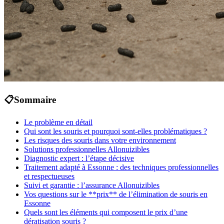
📋
Sommaire
Le problème en détail
Qui sont les souris et pourquoi sont-elles problématiques ?
Les risques des souris dans votre environnement
Solutions professionnelles Allonuizibles
Diagnostic expert : l’étape décisive
Traitement adapté à Essonne : des techniques professionnelles
et respectueuses
Suivi et garantie : l’assurance Allonuizibles
Vos questions sur le **prix** de l’élimination de souris en
Essonne
Quels sont les éléments qui composent le prix d’une
dératisation souris ?