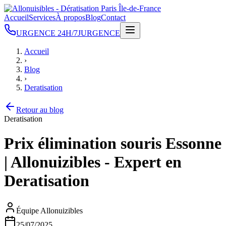
Accueil
Services
À propos
Blog
Contact
URGENCE 24H/7J
URGENCE
Accueil
›
Blog
›
Deratisation
Retour au blog
Deratisation
Prix élimination souris Essonne
| Allonuizibles - Expert en
Deratisation
Équipe Allonuizibles
25/07/2025