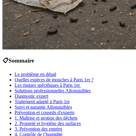
📋
Sommaire
Le problème en détail
Quelles espèces de mouches à Paris 1er ?
Les risques spécifiques à Paris 1er
Solutions professionnelles Allonuizibles
Diagnostic expert
Traitement adapté à Paris 1er
Suivi et garantie Allonuizibles
Prévention et conseils d'experts
1. Maîtrise et gestion des déchets
2. Propreté et hygiène des surfaces
3. Prévention des entrées
4. Contrôle de l’humidité