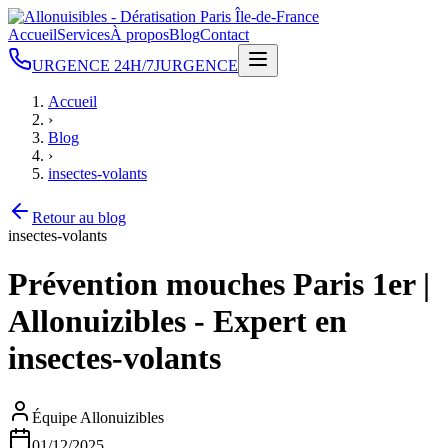
Accueil
Services
À propos
Blog
Contact
URGENCE 24H/7J
URGENCE
Accueil
›
Blog
›
insectes-volants
Retour au blog
insectes-volants
Prévention mouches Paris 1er |
Allonuizibles - Expert en
insectes-volants
Équipe Allonuizibles
01/12/2025