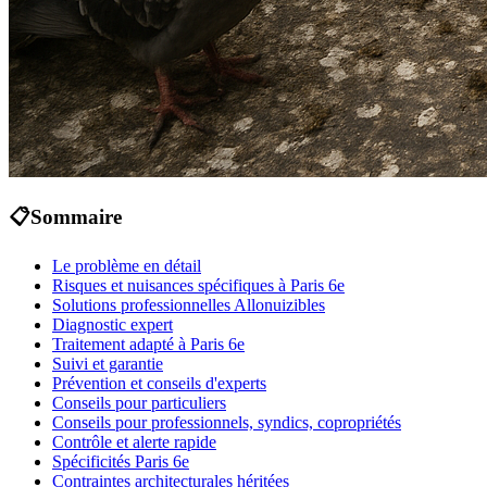
📋
Sommaire
Le problème en détail
Risques et nuisances spécifiques à Paris 6e
Solutions professionnelles Allonuizibles
Diagnostic expert
Traitement adapté à Paris 6e
Suivi et garantie
Prévention et conseils d'experts
Conseils pour particuliers
Conseils pour professionnels, syndics, copropriétés
Contrôle et alerte rapide
Spécificités Paris 6e
Contraintes architecturales héritées