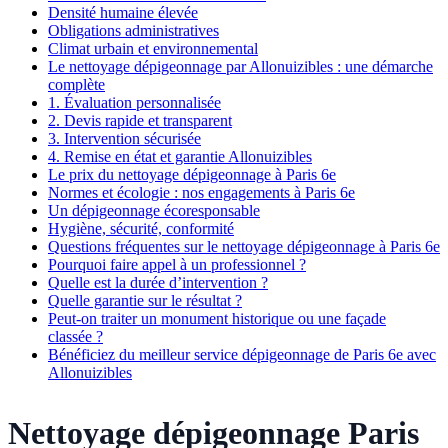
Densité humaine élevée
Obligations administratives
Climat urbain et environnemental
Le nettoyage dépigeonnage par Allonuizibles : une démarche
complète
1. Évaluation personnalisée
2. Devis rapide et transparent
3. Intervention sécurisée
4. Remise en état et garantie Allonuizibles
Le prix du nettoyage dépigeonnage à Paris 6e
Normes et écologie : nos engagements à Paris 6e
Un dépigeonnage écoresponsable
Hygiène, sécurité, conformité
Questions fréquentes sur le nettoyage dépigeonnage à Paris 6e
Pourquoi faire appel à un professionnel ?
Quelle est la durée d’intervention ?
Quelle garantie sur le résultat ?
Peut-on traiter un monument historique ou une façade
classée ?
Bénéficiez du meilleur service dépigeonnage de Paris 6e avec
Allonuizibles
Nettoyage dépigeonnage Paris