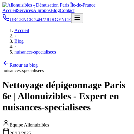
Accueil
Services
À propos
Blog
Contact
URGENCE 24H/7J
URGENCE
Accueil
›
Blog
›
nuisances-specialisees
Retour au blog
nuisances-specialisees
Nettoyage dépigeonnage Paris
6e | Allonuizibles - Expert en
nuisances-specialisees
Équipe Allonuizibles
26/12/2025