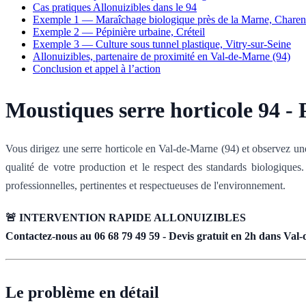
Cas pratiques Allonuizibles dans le 94
Exemple 1 — Maraîchage biologique près de la Marne, Charen
Exemple 2 — Pépinière urbaine, Créteil
Exemple 3 — Culture sous tunnel plastique, Vitry-sur-Seine
Allonuizibles, partenaire de proximité en Val-de-Marne (94)
Conclusion et appel à l’action
Moustiques serre horticole 94 - 
Vous dirigez une serre horticole en Val-de-Marne (94) et observez un
qualité de votre production et le respect des standards biologiques
professionnelles, pertinentes et respectueuses de l'environnement.
🚨 INTERVENTION RAPIDE ALLONUIZIBLES
Contactez-nous au 06 68 79 49 59 - Devis gratuit en 2h dans Val-
Le problème en détail