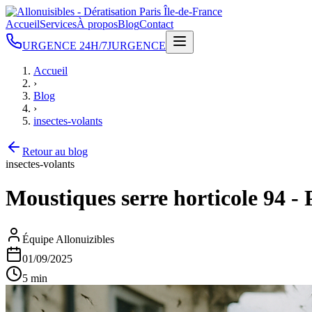
Accueil
Services
À propos
Blog
Contact
URGENCE 24H/7J
URGENCE
Accueil
›
Blog
›
insectes-volants
Retour au blog
insectes-volants
Moustiques serre horticole 94 - 
Équipe Allonuizibles
01/09/2025
5 min