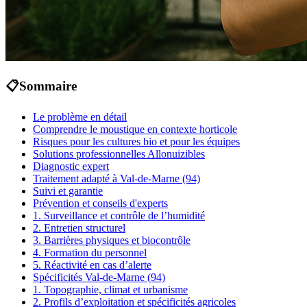
📋
Sommaire
Le problème en détail
Comprendre le moustique en contexte horticole
Risques pour les cultures bio et pour les équipes
Solutions professionnelles Allonuizibles
Diagnostic expert
Traitement adapté à Val-de-Marne (94)
Suivi et garantie
Prévention et conseils d'experts
1. Surveillance et contrôle de l’humidité
2. Entretien structurel
3. Barrières physiques et biocontrôle
4. Formation du personnel
5. Réactivité en cas d’alerte
Spécificités Val-de-Marne (94)
1. Topographie, climat et urbanisme
2. Profils d’exploitation et spécificités agricoles