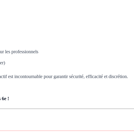
ur les professionnels
er)
tif est incontournable pour garantir sécurité, efficacité et discrétion.
 6e !