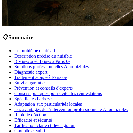
📋
Sommaire
Le problème en détail
Description précise du nuisible
Risques spécifiques à Paris 6e
Solutions professionnelles Allonuizibles
Diagnostic expert
Traitement adapté à Paris 6e
Suivi et garantie
Prévention et conseils d'experts
Conseils pratiques pour éviter les réinfestations
Spécificités Paris 6e
Adaptation aux particularités locales
Les avantages de l’intervention professionnelle Allonuizibles
Rapidité d’action
Efficacité et sécurité
Tarification claire et devis gratuit
Garantie et suivi