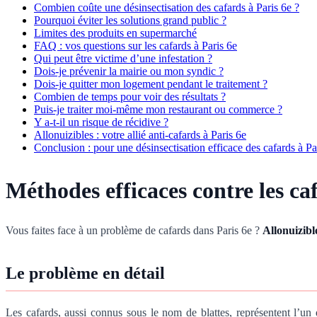
Combien coûte une désinsectisation des cafards à Paris 6e ?
Pourquoi éviter les solutions grand public ?
Limites des produits en supermarché
FAQ : vos questions sur les cafards à Paris 6e
Qui peut être victime d’une infestation ?
Dois-je prévenir la mairie ou mon syndic ?
Dois-je quitter mon logement pendant le traitement ?
Combien de temps pour voir des résultats ?
Puis-je traiter moi-même mon restaurant ou commerce ?
Y a-t-il un risque de récidive ?
Allonuizibles : votre allié anti-cafards à Paris 6e
Conclusion : pour une désinsectisation efficace des cafards à Pa
Méthodes efficaces contre les caf
Vous faites face à un problème de cafards dans Paris 6e ?
Allonuizibl
Le problème en détail
Les cafards, aussi connus sous le nom de blattes, représentent l’un 