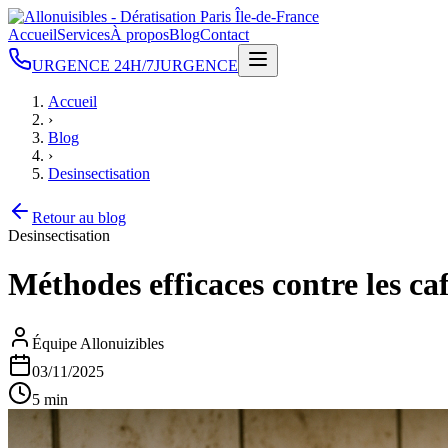
Accueil
Services
À propos
Blog
Contact
URGENCE 24H/7J
URGENCE
Accueil
›
Blog
›
Desinsectisation
Retour au blog
Desinsectisation
Méthodes efficaces contre les caf
Équipe Allonuizibles
03/11/2025
5 min