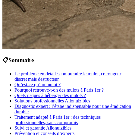
📋
Sommaire
Le problème en détail : comprendre le mulot, ce rongeur
discret mais destructeur
Qu’est-ce qu’un mulot ?
Pourquoi retrouve-t-on des mulots à Paris 1er ?
Quels risques à héberger des mulots ?
Solutions professionnelles Allonuizibles
Diagnostic expert : l’étape indispensable pour une éradication
durable
Traitement adapté à Paris 1er : des techniques
professionnelles, sans compromis
Suivi et garantie Allonuizibles
Prévention et conseils d’experts