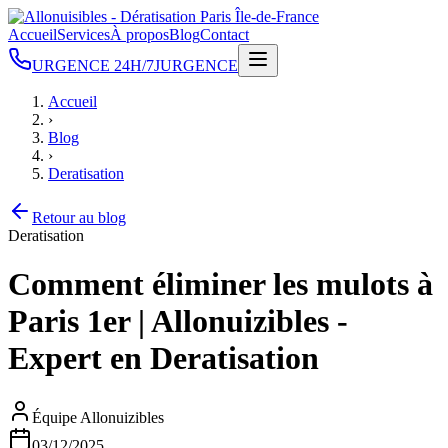
Accueil
Services
À propos
Blog
Contact
URGENCE 24H/7J
URGENCE
Accueil
›
Blog
›
Deratisation
Retour au blog
Deratisation
Comment éliminer les mulots à
Paris 1er | Allonuizibles -
Expert en Deratisation
Équipe Allonuizibles
03/12/2025