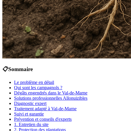
📋
Sommaire
Le problème en détail
Qui sont les campagnols ?
Dégâts engendrés dans le Val-de-Marne
Solutions professionnelles Allonuizibles
Diagnostic expert
Traitement adapté à Val-de-Marne
Suivi et garantie
Prévention et conseils d'experts
1. Entretien du site
2. Protection des plantations