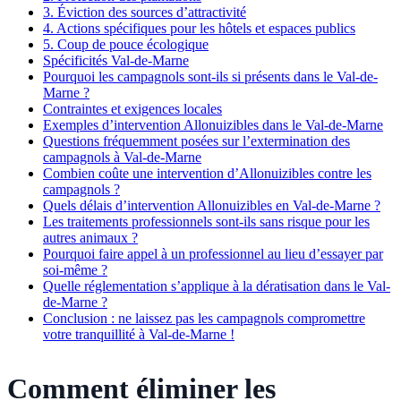
3. Éviction des sources d’attractivité
4. Actions spécifiques pour les hôtels et espaces publics
5. Coup de pouce écologique
Spécificités Val-de-Marne
Pourquoi les campagnols sont-ils si présents dans le Val-de-
Marne ?
Contraintes et exigences locales
Exemples d’intervention Allonuizibles dans le Val-de-Marne
Questions fréquemment posées sur l’extermination des
campagnols à Val-de-Marne
Combien coûte une intervention d’Allonuizibles contre les
campagnols ?
Quels délais d’intervention Allonuizibles en Val-de-Marne ?
Les traitements professionnels sont-ils sans risque pour les
autres animaux ?
Pourquoi faire appel à un professionnel au lieu d’essayer par
soi-même ?
Quelle réglementation s’applique à la dératisation dans le Val-
de-Marne ?
Conclusion : ne laissez pas les campagnols compromettre
votre tranquillité à Val-de-Marne !
Comment éliminer les