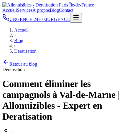
Accueil
Services
À propos
Blog
Contact
URGENCE 24H/7J
URGENCE
Accueil
›
Blog
›
Deratisation
Retour au blog
Deratisation
Comment éliminer les
campagnols à Val-de-Marne |
Allonuizibles - Expert en
Deratisation